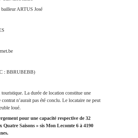
e bailleur ARTUS José
ES
rnet.be
) :
BIC : BBRUBEBB)
n touristique. La durée de location constitue une
e contrat n’aurait pas été conclu. Le locataire ne peut
meuble loué.
rgement pour une capacité respective de 32
tre Saisons » sis Mon Lecomte 6 à 4190
nes.