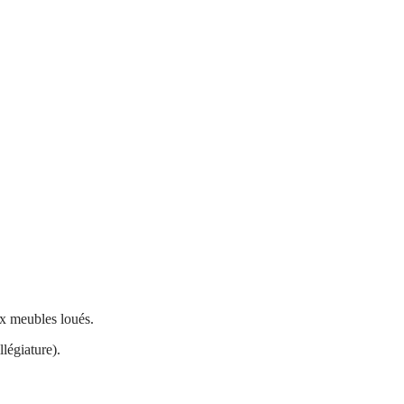
ux meubles loués.
llégiature).