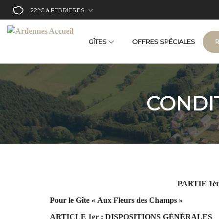
22°C
à FERRIERES
GÎTES
OFFRES SPÉCIALES
Aux Fleurs Des Champs
Aux Quatre Saisons
CONDI
PARTIE 1
Pour le Gîte « Aux Fleurs des Champs »
ARTICLE 1er : DISPOSITIONS GÉNÉRALES