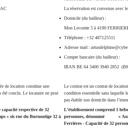
RDAC
La réservation est convenue avec l
Domicile (du bailleur) :
Mon Lecomte 5 à 4190 FERRIER
Téléphone : +32 487125511
Adresse mail : artusdelphine@cybe
Compte bancaire (du bailleur
IBAN BE 64 3400 3940 2852 (
rée de location constitue une
Le contrat est un contrat de locatio
as été conclu. Le locataire ne peut
condition essentielle sans laquelle l
pas établir son domicile dans l’im
capacité respective de 32
L’établissement comprend 1 hébe
» sis rue du Burnontige 32 à
personnes, dénommé « Aux Qua
Ferrières - Capacité de 32 person