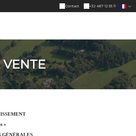
Contact
+32 487 12 55 11
 VENTE
LISSEMENT
s »
NS GÉNÉRALES