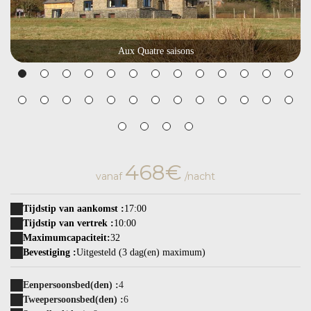
Aux Quatre saisons
468€
vanaf
/nacht
Tijdstip van aankomst :
17:00
Tijdstip van vertrek :
10:00
Maximumcapaciteit:
32
Bevestiging :
Uitgesteld (3 dag(en) maximum)
Eenpersoonsbed(den) :
4
Tweepersoonsbed(den) :
6