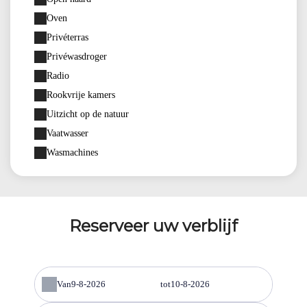
Oven
Privéterras
Privéwasdroger
Radio
Rookvrije kamers
Uitzicht op de natuur
Vaatwasser
Wasmachines
Reserveer uw verblijf
Van
tot