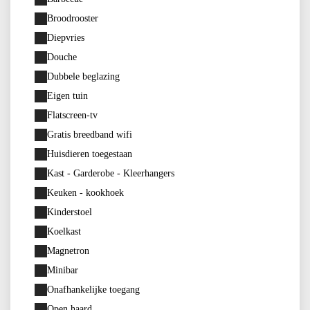
Broodrooster
Diepvries
Douche
Dubbele beglazing
Eigen tuin
Flatscreen-tv
Gratis breedband wifi
Huisdieren toegestaan
Kast - Garderobe - Kleerhangers
Keuken - kookhoek
Kinderstoel
Koelkast
Magnetron
Minibar
Onafhankelijke toegang
Open haard